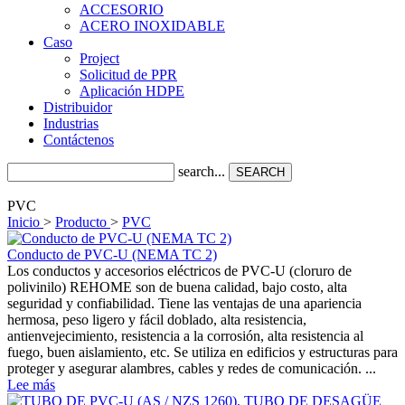
ACCESORIO
ACERO INOXIDABLE
Caso
Project
Solicitud de PPR
Aplicación HDPE
Distribuidor
Industrias
Contáctenos
search...
SEARCH
PVC
Inicio
>
Producto
>
PVC
Conducto de PVC-U (NEMA TC 2)
Los conductos y accesorios eléctricos de PVC-U (cloruro de
polivinilo) REHOME son de buena calidad, bajo costo, alta
seguridad y confiabilidad. Tiene las ventajas de una apariencia
hermosa, peso ligero y fácil doblado, alta resistencia,
antienvejecimiento, resistencia a la corrosión, alta resistencia al
fuego, buen aislamiento, etc. Se utiliza en edificios y estructuras para
proteger y asegurar alambres, cables y redes de comunicación. ...
Lee más