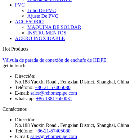
PVC
Tubo De PVC
Ajuste De PVC
ACCESORIO
MAQUINA DE SOLDAR
INSTRUMENTOS
ACERO INOXIDABLE
Hot Products
Válvula de parada de conexión de enchufe de HDPE
get in touch
Dirección:
No.188 Yaoxin Road , Fengxian District, Shanghai, China
Teléfono:
+86-21-57405080
E-mail:
sales@rehomepipe.com
whatsapp:
+86 13817660031
Contáctenos
Dirección:
No.188 Yaoxin Road , Fengxian District, Shanghai, China
Teléfono:
+86-21-57405080
E-mail:
sales@rehomepipe.com