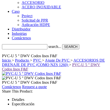
ACCESORIO
ACERO INOXIDABLE
Caso
Project
Solicitud de PPR
Aplicación HDPE
Distribuidor
Industrias
Contáctenos
search...
SEARCH
PVC-U 5 ° DWV Codos lisos F&F
Inicio
>
Producto
>
PVC
>
Ajuste De PVC
>
ACCESORIOS DE
DRENAJE DE PVC (COMO NZS 1260)
>
PVC-U 5 ° DWV
Codos lisos F&F
PVC-U 5 ° DWV Codos lisos F&F
Contáctenos
Request a quote
Share This Product:
Detalles
Especificación