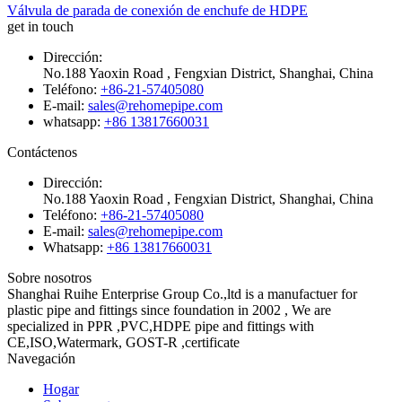
Válvula de parada de conexión de enchufe de HDPE
get in touch
Dirección:
No.188 Yaoxin Road , Fengxian District, Shanghai, China
Teléfono:
+86-21-57405080
E-mail:
sales@rehomepipe.com
whatsapp:
+86 13817660031
Contáctenos
Dirección:
No.188 Yaoxin Road , Fengxian District, Shanghai, China
Teléfono:
+86-21-57405080
E-mail:
sales@rehomepipe.com
Whatsapp:
+86 13817660031
Sobre nosotros
Shanghai Ruihe Enterprise Group Co.,ltd is a manufactuer for
plastic pipe and fittings since foundation in 2002 , We are
specialized in PPR ,PVC,HDPE pipe and fittings with
CE,ISO,Watermark, GOST-R ,certificate
Navegación
Hogar