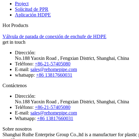
Project
Solicitud de PPR
Aplicación HDPE
Hot Products
Válvula de parada de conexión de enchufe de HDPE
get in touch
Dirección:
No.188 Yaoxin Road , Fengxian District, Shanghai, China
Teléfono:
+86-21-57405080
E-mail:
sales@rehomepipe.com
whatsapp:
+86 13817660031
Contáctenos
Dirección:
No.188 Yaoxin Road , Fengxian District, Shanghai, China
Teléfono:
+86-21-57405080
E-mail:
sales@rehomepipe.com
Whatsapp:
+86 13817660031
Sobre nosotros
Shanghai Ruihe Enterprise Group Co.,ltd is a manufactuer for plast