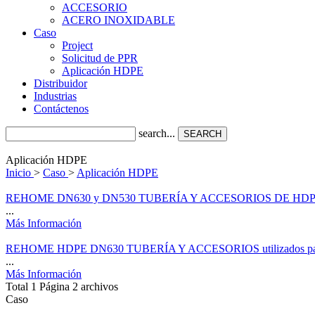
ACCESORIO
ACERO INOXIDABLE
Caso
Project
Solicitud de PPR
Aplicación HDPE
Distribuidor
Industrias
Contáctenos
search...
SEARCH
Aplicación HDPE
Inicio
>
Caso
>
Aplicación HDPE
REHOME DN630 y DN530 TUBERÍA Y ACCESORIOS DE HDPE instalado
...
Más Información
REHOME HDPE DN630 TUBERÍA Y ACCESORIOS utilizados para el sumi
...
Más Información
Total 1 Página 2 archivos
Caso