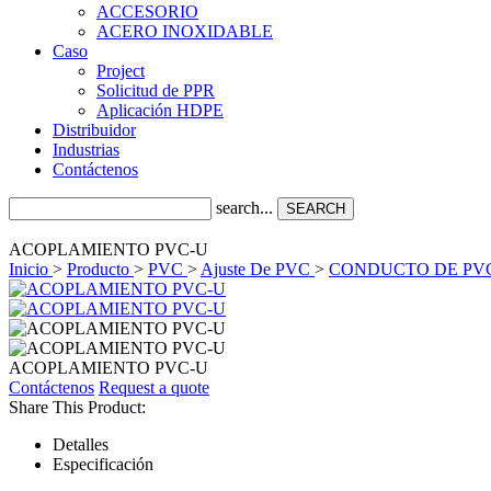
ACCESORIO
ACERO INOXIDABLE
Caso
Project
Solicitud de PPR
Aplicación HDPE
Distribuidor
Industrias
Contáctenos
search...
SEARCH
ACOPLAMIENTO PVC-U
Inicio
>
Producto
>
PVC
>
Ajuste De PVC
>
CONDUCTO DE PVC
ACOPLAMIENTO PVC-U
Contáctenos
Request a quote
Share This Product:
Detalles
Especificación