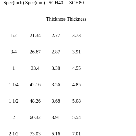
Spec(inch)
Spec(mm)
SCH40
SCH80
Thickness
Thickness
1/2
21.34
2.77
3.73
3/4
26.67
2.87
3.91
1
33.4
3.38
4.55
1 1/4
42.16
3.56
4.85
1 1/2
48.26
3.68
5.08
2
60.32
3.91
5.54
2 1/2
73.03
5.16
7.01