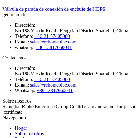
Válvula de parada de conexión de enchufe de HDPE
get in touch
Dirección:
No.188 Yaoxin Road , Fengxian District, Shanghai, China
Teléfono:
+86-21-57405080
E-mail:
sales@rehomepipe.com
whatsapp:
+86 13817660031
Contáctenos
Dirección:
No.188 Yaoxin Road , Fengxian District, Shanghai, China
Teléfono:
+86-21-57405080
E-mail:
sales@rehomepipe.com
Whatsapp:
+86 13817660031
Sobre nosotros
Shanghai Ruihe Enterprise Group Co.,ltd is a manufactuer for plast
,certificate
Navegación
Hogar
Sobre nosotros