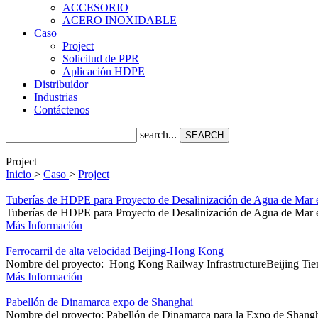
ACCESORIO
ACERO INOXIDABLE
Caso
Project
Solicitud de PPR
Aplicación HDPE
Distribuidor
Industrias
Contáctenos
search...
SEARCH
Project
Inicio
>
Caso
>
Project
Tuberías de HDPE para Proyecto de Desalinización de Agua de Mar 
Tuberías de HDPE para Proyecto de Desalinización de Agua de Mar e
Más Información
Ferrocarril de alta velocidad Beijing-Hong Kong
Nombre del proyecto: Hong Kong Railway InfrastructureBeijing Tie
Más Información
Pabellón de Dinamarca expo de Shanghai
Nombre del proyecto: Pabellón de Dinamarca para la Expo de Shangha