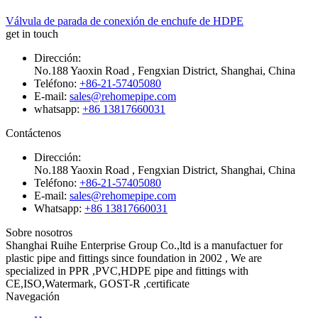
Válvula de parada de conexión de enchufe de HDPE
get in touch
Dirección:
No.188 Yaoxin Road , Fengxian District, Shanghai, China
Teléfono:
+86-21-57405080
E-mail:
sales@rehomepipe.com
whatsapp:
+86 13817660031
Contáctenos
Dirección:
No.188 Yaoxin Road , Fengxian District, Shanghai, China
Teléfono:
+86-21-57405080
E-mail:
sales@rehomepipe.com
Whatsapp:
+86 13817660031
Sobre nosotros
Shanghai Ruihe Enterprise Group Co.,ltd is a manufactuer for
plastic pipe and fittings since foundation in 2002 , We are
specialized in PPR ,PVC,HDPE pipe and fittings with
CE,ISO,Watermark, GOST-R ,certificate
Navegación