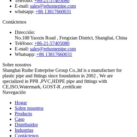
Teléfono:
+86-21-57405080
E-mail:
sales@rehomepipe.com
whatsapp:
+86 13817660031
Contáctenos
Dirección:
No.188 Yaoxin Road , Fengxian District, Shanghai, China
Teléfono:
+86-21-57405080
E-mail:
sales@rehomepipe.com
Whatsapp:
+86 13817660031
Sobre nosotros
Shanghai Ruihe Enterprise Group Co.,ltd is a manufactuer for
plastic pipe and fittings since foundation in 2002 , We are
specialized in PPR ,PVC,HDPE pipe and fittings with
CE,ISO,Watermark, GOST-R ,certificate
Navegación
Hogar
Sobre nosotros
Producto
Caso
Distribuidor
Industrias
Contáctenos