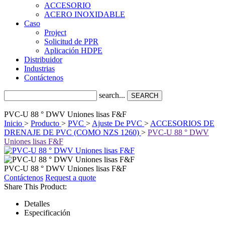
ACCESORIO
ACERO INOXIDABLE
Caso
Project
Solicitud de PPR
Aplicación HDPE
Distribuidor
Industrias
Contáctenos
search...
SEARCH
PVC-U 88 ° DWV Uniones lisas F&F
Inicio
>
Producto
>
PVC
>
Ajuste De PVC
>
ACCESORIOS DE
DRENAJE DE PVC (COMO NZS 1260)
>
PVC-U 88 ° DWV
Uniones lisas F&F
PVC-U 88 ° DWV Uniones lisas F&F
Contáctenos
Request a quote
Share This Product:
Detalles
Especificación