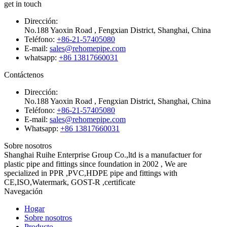
get in touch
Dirección:
No.188 Yaoxin Road , Fengxian District, Shanghai, China
Teléfono:
+86-21-57405080
E-mail:
sales@rehomepipe.com
whatsapp:
+86 13817660031
Contáctenos
Dirección:
No.188 Yaoxin Road , Fengxian District, Shanghai, China
Teléfono:
+86-21-57405080
E-mail:
sales@rehomepipe.com
Whatsapp:
+86 13817660031
Sobre nosotros
Shanghai Ruihe Enterprise Group Co.,ltd is a manufactuer for
plastic pipe and fittings since foundation in 2002 , We are
specialized in PPR ,PVC,HDPE pipe and fittings with
CE,ISO,Watermark, GOST-R ,certificate
Navegación
Hogar
Sobre nosotros
Producto