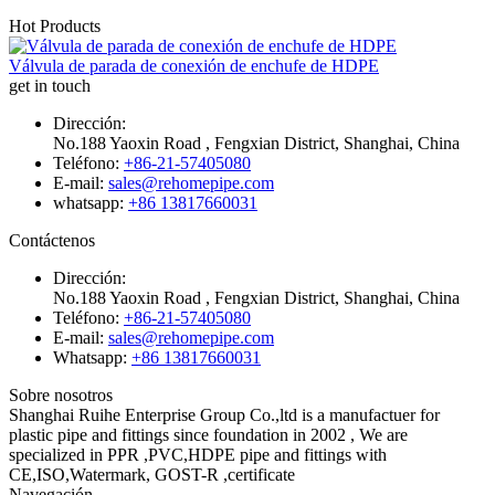
Hot Products
Válvula de parada de conexión de enchufe de HDPE
get in touch
Dirección:
No.188 Yaoxin Road , Fengxian District, Shanghai, China
Teléfono:
+86-21-57405080
E-mail:
sales@rehomepipe.com
whatsapp:
+86 13817660031
Contáctenos
Dirección:
No.188 Yaoxin Road , Fengxian District, Shanghai, China
Teléfono:
+86-21-57405080
E-mail:
sales@rehomepipe.com
Whatsapp:
+86 13817660031
Sobre nosotros
Shanghai Ruihe Enterprise Group Co.,ltd is a manufactuer for
plastic pipe and fittings since foundation in 2002 , We are
specialized in PPR ,PVC,HDPE pipe and fittings with
CE,ISO,Watermark, GOST-R ,certificate
Navegación