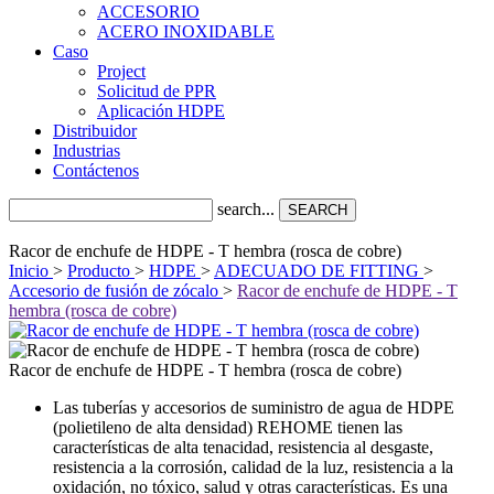
ACCESORIO
ACERO INOXIDABLE
Caso
Project
Solicitud de PPR
Aplicación HDPE
Distribuidor
Industrias
Contáctenos
search...
SEARCH
Racor de enchufe de HDPE - T hembra (rosca de cobre)
Inicio
>
Producto
>
HDPE
>
ADECUADO DE FITTING
>
Accesorio de fusión de zócalo
>
Racor de enchufe de HDPE - T
hembra (rosca de cobre)
Racor de enchufe de HDPE - T hembra (rosca de cobre)
Las tuberías y accesorios de suministro de agua de HDPE
(polietileno de alta densidad) REHOME tienen las
características de alta tenacidad, resistencia al desgaste,
resistencia a la corrosión, calidad de la luz, resistencia a la
oxidación, no tóxico, salud y otras características. Es una