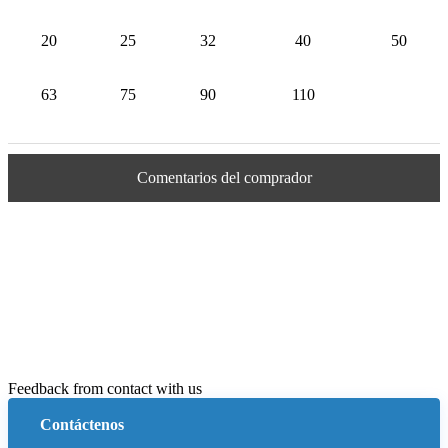
20
25
32
40
50
63
75
90
110
Comentarios del comprador
Feedback from contact with us
Contáctenos