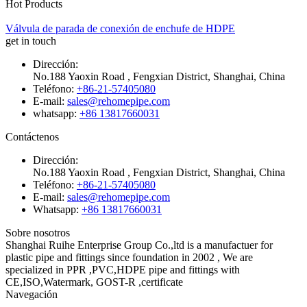
Hot Products
Válvula de parada de conexión de enchufe de HDPE
get in touch
Dirección:
No.188 Yaoxin Road , Fengxian District, Shanghai, China
Teléfono:
+86-21-57405080
E-mail:
sales@rehomepipe.com
whatsapp:
+86 13817660031
Contáctenos
Dirección:
No.188 Yaoxin Road , Fengxian District, Shanghai, China
Teléfono:
+86-21-57405080
E-mail:
sales@rehomepipe.com
Whatsapp:
+86 13817660031
Sobre nosotros
Shanghai Ruihe Enterprise Group Co.,ltd is a manufactuer for
plastic pipe and fittings since foundation in 2002 , We are
specialized in PPR ,PVC,HDPE pipe and fittings with
CE,ISO,Watermark, GOST-R ,certificate
Navegación