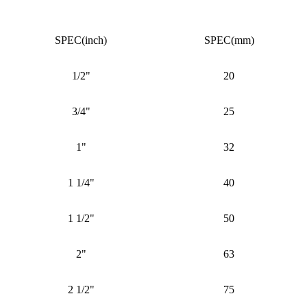
SPEC(inch)
SPEC(mm)
1/2"
20
3/4"
25
1"
32
1 1/4"
40
1 1/2"
50
2"
63
2 1/2"
75